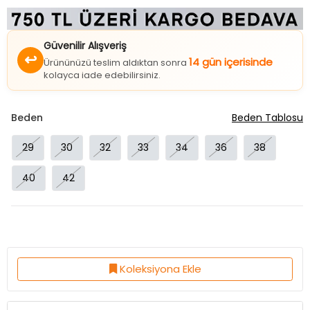
Güvenilir Alışveriş
↩
14 gün içerisinde
Ürününüzü teslim aldıktan sonra
kolayca iade edebilirsiniz.
Beden
Beden Tablosu
29
30
32
33
34
36
38
40
42
Koleksiyona Ekle
Ürün Özellikleri