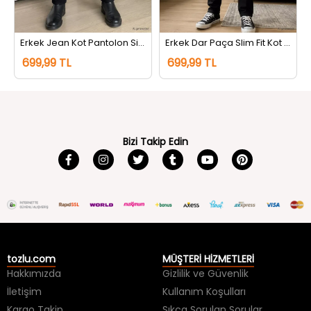
Erkek Jean Kot Pantolon Siyah
Erkek Dar Paça Slim Fit Kot Jeans Pantolon Siyah
699,99 TL
699,99 TL
Bizi Takip Edin
tozlu.com
MÜŞTERİ HİZMETLERİ
Hakkımızda
Gizlilik ve Güvenlik
İletişim
Kullanım Koşulları
Kargo Takip
Sıkça Sorulan Sorular
Kargo ve Teslimat