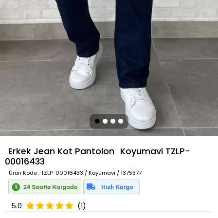
Erkek Jean Kot Pantolon
Koyumavi
TZLP-
00016433
Ürün Kodu
: TZLP-00016433 / Koyumavi / 1375377
5.0
(1)