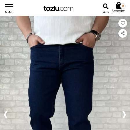
0
Sepetim
Ara
MENU