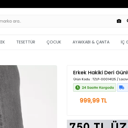
KEK
TESETTÜR
ÇOCUK
AYAKKABI & ÇANTA
İÇ 
Erkek Hakiki Deri Gün
Ürün Kodu
: TZLP-00014125 / Laciv
999,99 TL
Güvenilir Alışveriş