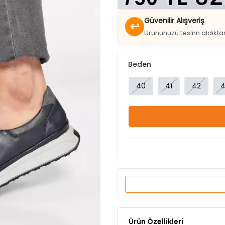
↩
Ürününüzü teslim aldıkt
Beden
40
41
42
4
Ürün Özellikleri