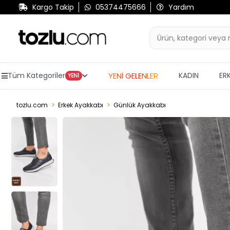
Kargo Takip
05374475666
Yardım
YENİ GELENLER
Tüm Kategoriler
KADIN
ER
YENİ
tozlu.com
Erkek Ayakkabı
Günlük Ayakkabı