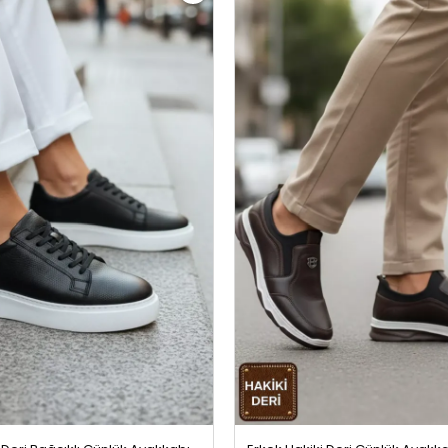
Erkek Hakiki Deri Bağcıklı Günlük Ayakkabı Siyahbeyaz
Erkek Hakiki Deri Günlük Ayakk
1999,99 TL