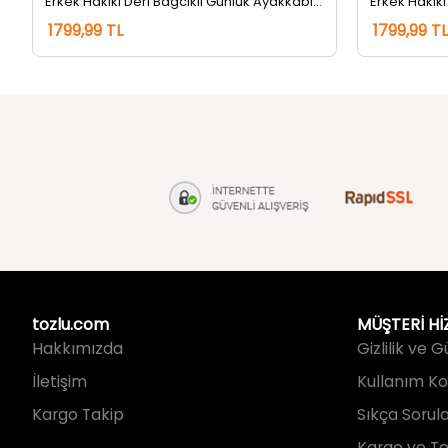
tozlu.com
MÜŞTERİ Hİ
Hakkımızda
Gizlilik ve 
İletişim
Kullanım Koş
Kargo Takip
Sıkça Sorul
Kargo ve Te
İade ve Değ