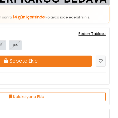
14 gün içerisinde
an sonra
kolayca iade edebilirsiniz.
Beden Tablosu
3
44
Sepete Ekle
Koleksiyona Ekle