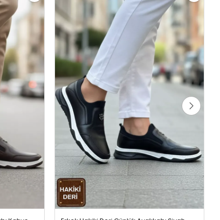
abı Kahve
Erkek Hakiki Deri Günlük Ayakkabı Siyah
1999,99 TL