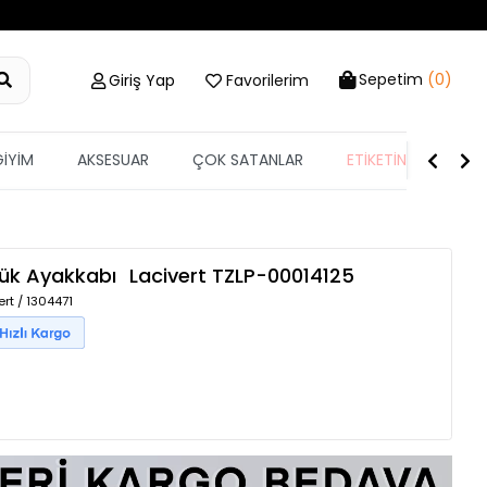
Sepetim
(0)
Giriş Yap
Favorilerim
GİYİM
AKSESUAR
ÇOK SATANLAR
ETİKETİN YARISI
lük Ayakkabı
Lacivert
TZLP-00014125
ert / 1304471