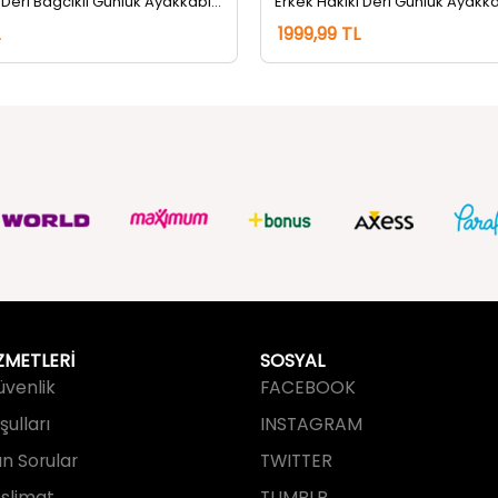
ZMETLERİ
SOSYAL
Güvenlik
FACEBOOK
ulları
INSTAGRAM
an Sorular
TWITTER
slimat
TUMBLR
işim
YOUTUBE