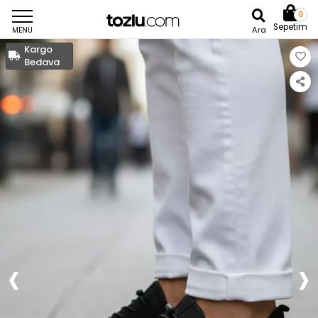
0
Sepetim
Ara
MENU
Kargo
Bedava