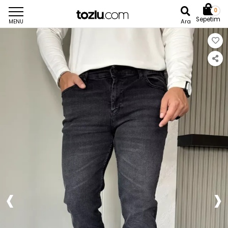
0
Sepetim
Ara
MENU