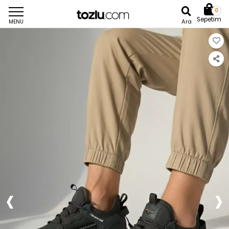
0
Sepetim
Ara
MENU