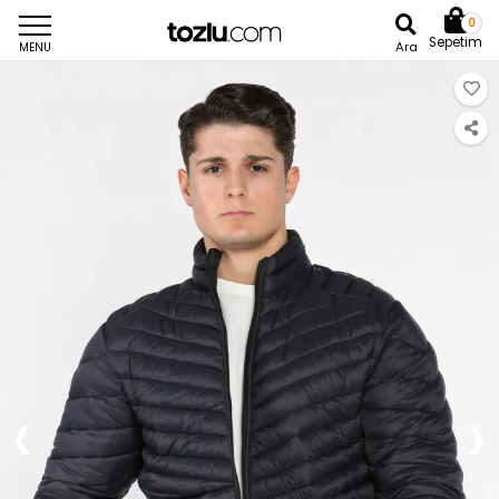
0
Sepetim
Ara
MENU