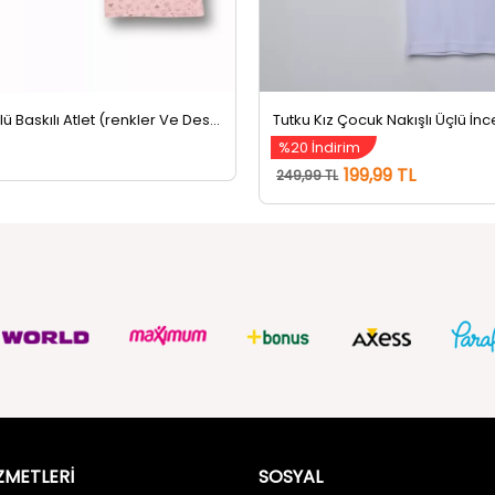
Kız Çocuk 4'lü Baskılı Atlet (renkler Ve Desenler Farklı Gelebilir) Renkli
%20 İndirim
199,99 TL
249,99 TL
ZMETLERİ
SOSYAL