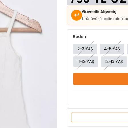
Güvenilir Alışveriş
↩
Ürününüzü teslim aldıkt
Beden
2-3 YAŞ
4-5 YAŞ
11-12 YAŞ
12-13 YAŞ