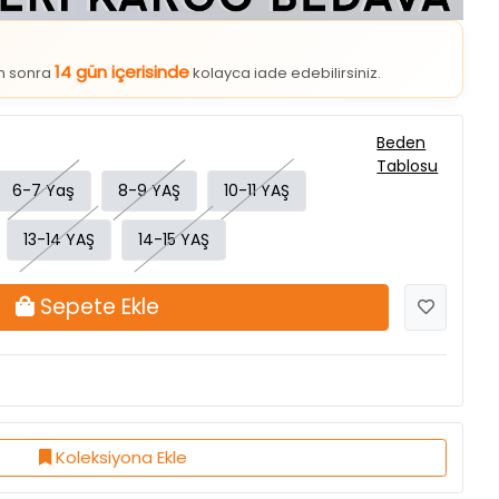
14 gün içerisinde
an sonra
kolayca iade edebilirsiniz.
Beden
Tablosu
6-7 Yaş
8-9 YAŞ
10-11 YAŞ
13-14 YAŞ
14-15 YAŞ
Sepete Ekle
Koleksiyona Ekle