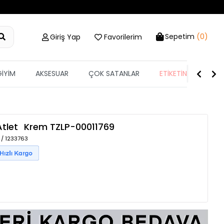
Sepetim
(0)
Giriş Yap
Favorilerim
GİYİM
AKSESUAR
ÇOK SATANLAR
ETİKETİN YARISI
Atlet
Krem
TZLP-00011769
 / 1233763