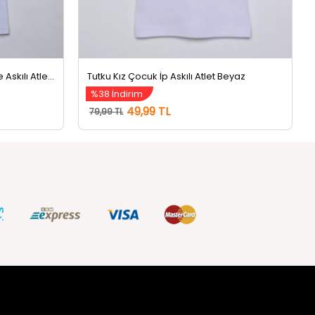
Tutku Kız Çocuk Nakışlı Üçlü İnce Askılı Atlet (nakışlar Farklı Gelebilir.) Beyaz
Tutku Kız Çocuk İp Askılı Atlet Beyaz
%38 İndirim
49,99 TL
79,99 TL