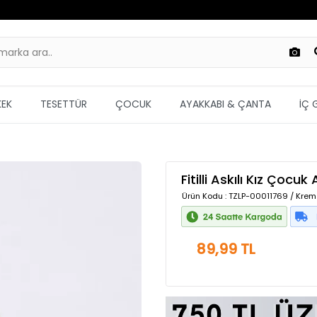
KEK
TESETTÜR
ÇOCUK
AYAKKABI & ÇANTA
İÇ 
Fitilli Askılı Kız Çocuk 
Ürün Kodu
: TZLP-00011769 / Krem
89,99 TL