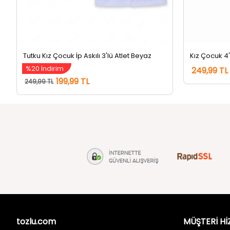
Tutku Kız Çocuk İp Askılı 3'lü Atlet Beyaz
%20 İndirim
249,99 TL
199,99 TL
249,99 TL
tozlu.com
MÜŞTERİ Hİ