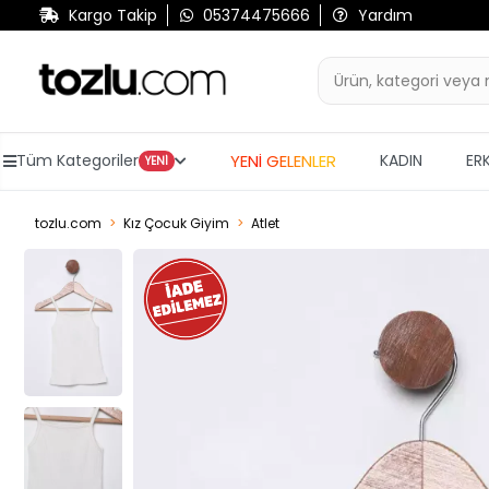
Kargo Takip
05374475666
Yardım
YENİ GELENLER
Tüm Kategoriler
KADIN
ER
YENİ
tozlu.com
Kız Çocuk Giyim
Atlet