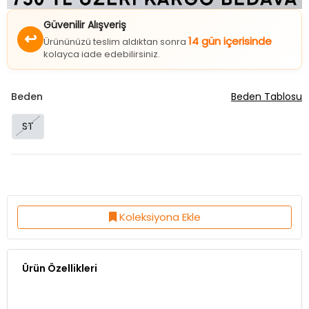
Güvenilir Alışveriş
↩
14 gün içerisinde
Ürününüzü teslim aldıktan sonra
kolayca iade edebilirsiniz.
Beden
Beden Tablosu
ST
Koleksiyona Ekle
Ürün Özellikleri
Ürün Boy:En:4 cm Boy:21 cm Yükseklik:11 cm
Fermuar:Var