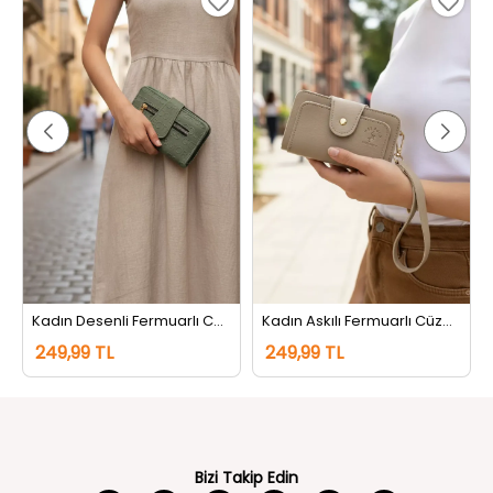
m
Kadın Desenli Fermuarlı Cüzdan Mint
Kadın Askılı Fermuarlı Cüzdan Bej
249,99 TL
249,99 TL
Bizi Takip Edin