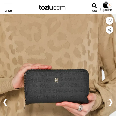
0
Sepetim
Ara
MENU