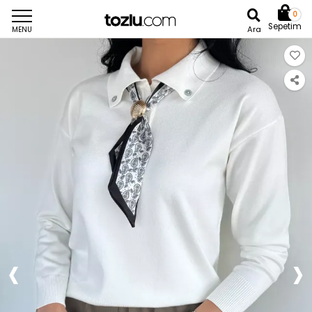
0
Sepetim
Ara
MENU