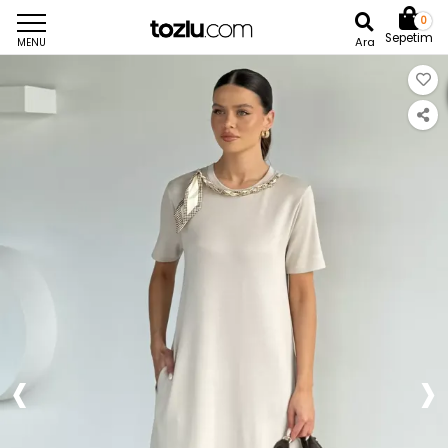
0
Sepetim
Ara
MENU