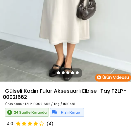
Ürün Videosu
Gülseli Kadın Fular Aksesuarlı Elbise
Taş
TZLP-
00021662
Ürün Kodu
: TZLP-00021662 / Taş / 1510481
4.0
(4)