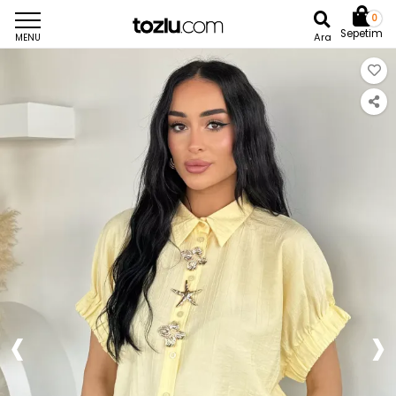
0
Sepetim
Ara
MENU