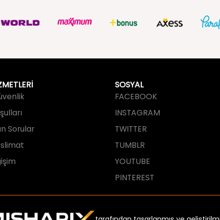
ZMETLERİ
SOSYAL
Güvenlik
FACEBOOK
ulları
INSTAGRAM
an Sorular
TWITTER
slimat
TUMBLR
işim
YOUTUBE
PINTEREST
tarafından tasarlanmış ve geliştirilmi