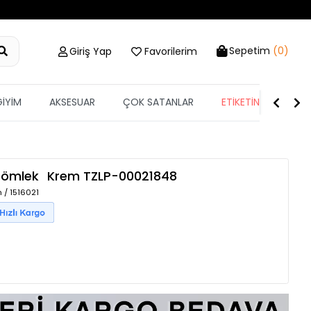
Sepetim
(0)
Giriş Yap
Favorilerim
GİYİM
AKSESUAR
ÇOK SATANLAR
ETİKETİN YARISI
Gömlek
Krem
TZLP-00021848
 / 1516021