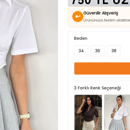
↩
Ürününüzü teslim aldıkt
Beden
34
36
38
3
Farklı Renk Seçeneği
Kahve
Krem