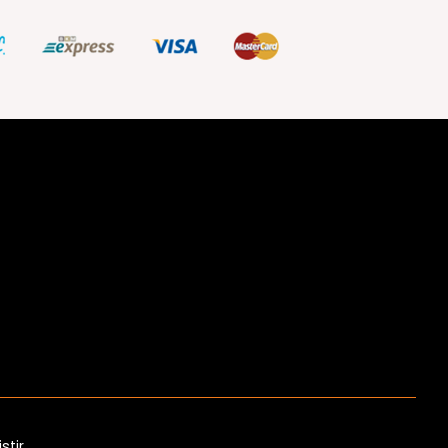
ştir.