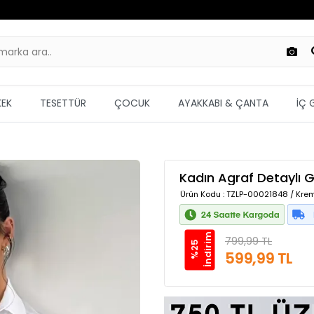
KEK
TESETTÜR
ÇOCUK
AYAKKABI & ÇANTA
İÇ 
Kadın Agraf Detaylı 
Ürün Kodu
: TZLP-00021848 / Krem
m
799,99 TL
%
2
5
İ
n
d
i
r
i
599,99 TL
Güvenilir Alışveriş