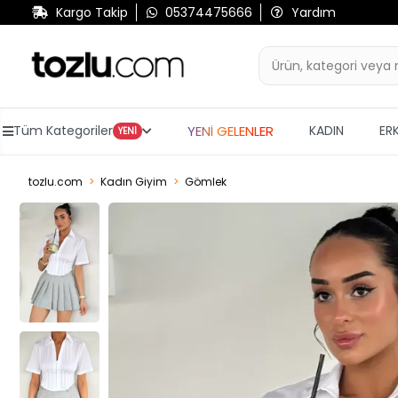
Kargo Takip
05374475666
Yardım
YENİ GELENLER
Tüm Kategoriler
KADIN
ER
YENİ
tozlu.com
Kadın Giyim
Gömlek