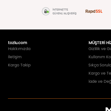
tozlu.com
MÜŞTERİ Hİ
Hakkımızda
Gizlilik ve 
İletişim
Kullanım Koş
Kargo Takip
Sıkça Sorul
Kargo ve Te
İade ve Değ