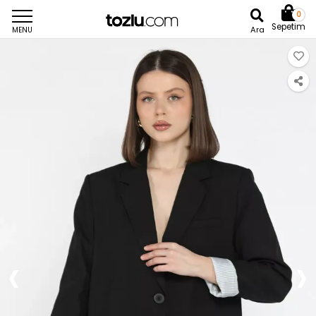
0
Sepetim
Ara
MENU