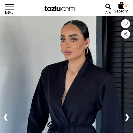
0
Sepetim
Ara
MENU