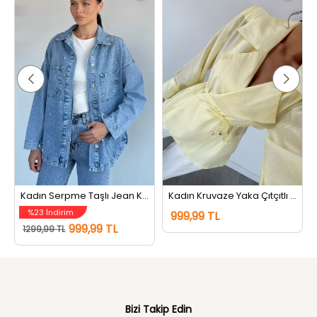
Kadın Serpme Taşlı Jean Kot Ceket Mavi
Kadın Kruvaze Yaka Çıtçıtlı Kuşak Detaylı Ceket Sarı
%23 İndirim
999,99 TL
999,99 TL
1299,99 TL
Bizi Takip Edin