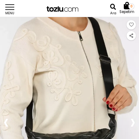
0
Sepetim
Ara
MENU