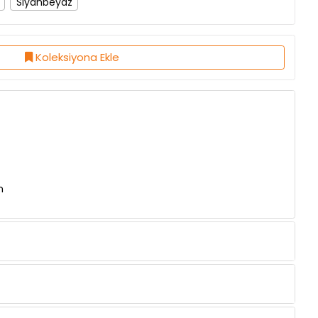
Siyahbeyaz
Koleksiyona Ekle
n