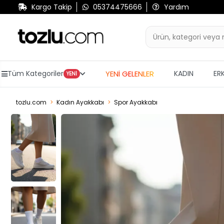
Kargo Takip
05374475666
Yardım
YENİ GELENLER
Tüm Kategoriler
KADIN
ER
YENİ
tozlu.com
Kadın Ayakkabı
Spor Ayakkabı