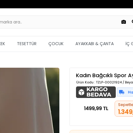
KEK
TESETTÜR
ÇOCUK
AYAKKABI & ÇANTA
İÇ 
Kadın Bağcıklı Spor 
Ürün Kodu
: TZLP-00021924 / Beya
Sepett
1499,99 TL
1.349