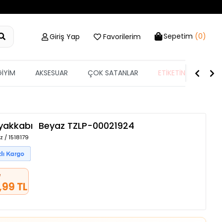
Sepetim
(0)
Giriş Yap
Favorilerim
GİYİM
AKSESUAR
ÇOK SATANLAR
ETİKETİN YARISI
Ayakkabı
Beyaz
TZLP-00021924
z / 1518179
e
,99 TL