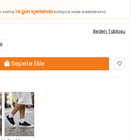
14 gün içerisinde
an sonra
kolayca iade edebilirsiniz.
Beden Tablosu
9
Sepete Ekle