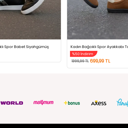
klı Spor Babet Siyahgümüş
Kadın Bağcıklı Spor Ayakkabı 
%50 İndirim
699,99 TL
1399,99 TL