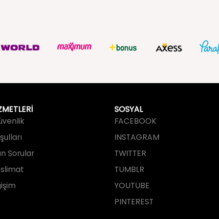
ZMETLERİ
SOSYAL
Güvenlik
FACEBOOK
ulları
INSTAGRAM
an Sorular
TWITTER
slimat
TUMBLR
işim
YOUTUBE
PINTEREST