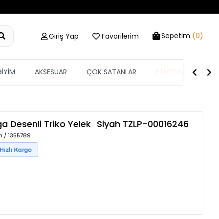
Sepetim
(0)
Giriş Yap
Favorilerim
GİYİM
AKSESUAR
ÇOK SATANLAR
ETİKETİN YARISI
a Desenli Triko Yelek
Siyah
TZLP-00016246
h / 1355789