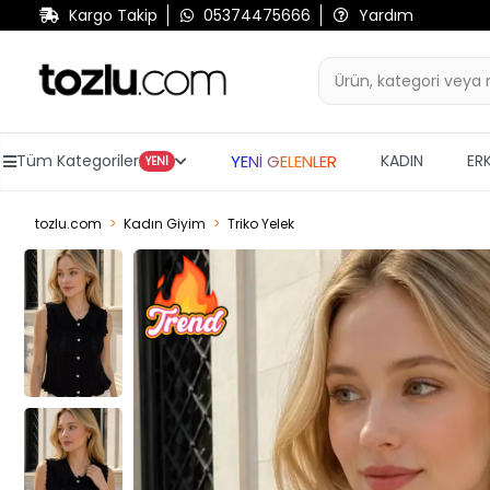
Kargo Takip
05374475666
Yardım
YENİ GELENLER
Tüm Kategoriler
KADIN
ER
YENİ
tozlu.com
Kadın Giyim
Triko Yelek