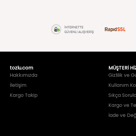
tozlu.com
MÜŞTERİ Hİ
Hakkımızda
Gizlilik ve 
İletişim
Kullanım Koş
Kargo Takip
Sıkça Sorul
Kargo ve Te
İade ve Değ