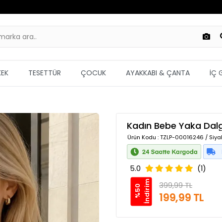
KEK
TESETTÜR
ÇOCUK
AYAKKABI & ÇANTA
İÇ 
Kadın Bebe Yaka Dalg
Ürün Kodu
: TZLP-00016246 / Siya
5.0
(1)
m
399,99 TL
%
5
0
İ
n
d
i
r
i
199,99 TL