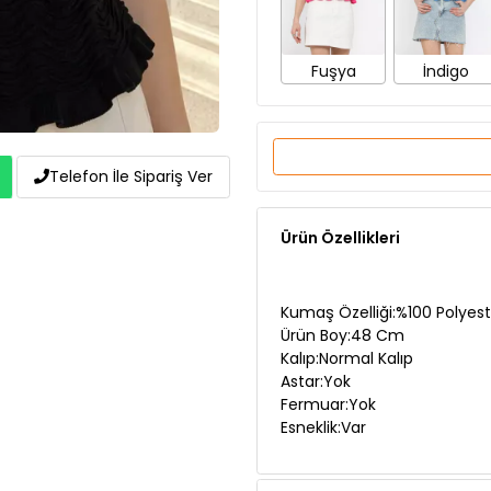
Fuşya
İndigo
Telefon İle Sipariş Ver
Ürün Özellikleri
Kumaş Özelliği:%100 Polyest
Ürün Boy:48 Cm
Kalıp:Normal Kalıp
Astar:Yok
Fermuar:Yok
Esneklik:Var
Manken Ölçüleri