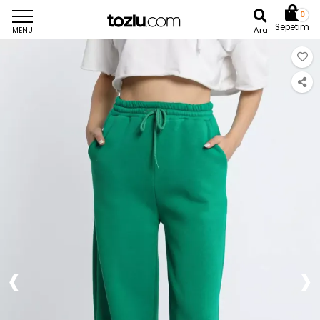
0
Sepetim
Ara
MENU