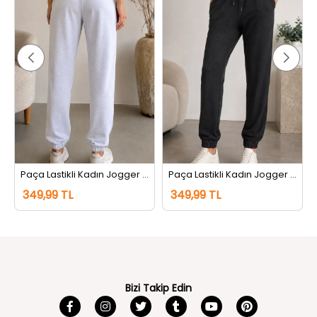
tı Siyah
Paça Lastikli Kadın Jogger Eşofman Altı Gri
Paça Lastikli Kadın Jogger Eşofman Altı Antrasit
349,99 TL
349,99 TL
Bizi Takip Edin