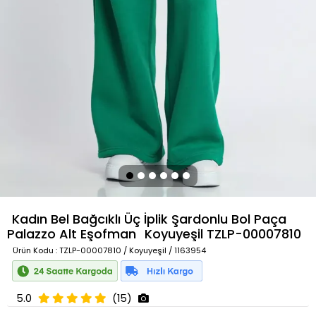
Kadın Bel Bağcıklı Üç İplik Şardonlu Bol Paça
Palazzo Alt Eşofman
Koyuyeşil
TZLP-00007810
Ürün Kodu
: TZLP-00007810 / Koyuyeşil / 1163954
5.0
(15)