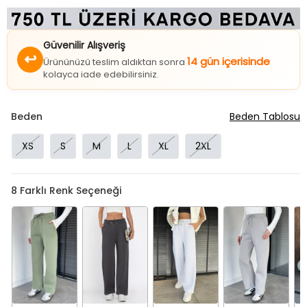
Güvenilir Alışveriş
↩
14 gün içerisinde
Ürününüzü teslim aldıktan sonra
kolayca iade edebilirsiniz.
Beden
Beden Tablosu
XS
S
M
L
XL
2XL
8
Farklı Renk Seçeneği