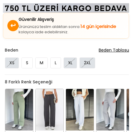
Güvenilir Alışveriş
↩
14 gün içerisinde
Ürününüzü teslim aldıktan sonra
kolayca iade edebilirsiniz.
Beden
Beden Tablosu
XS
S
M
L
XL
2XL
8
Farklı Renk Seçeneği