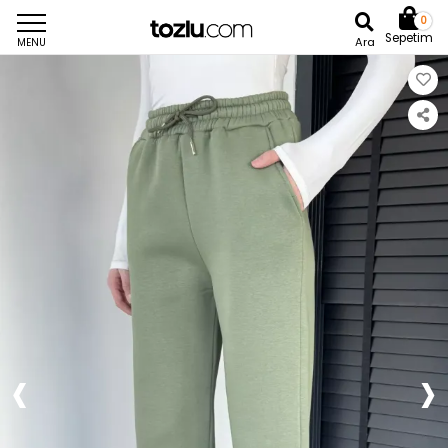
0
Sepetim
Ara
MENU