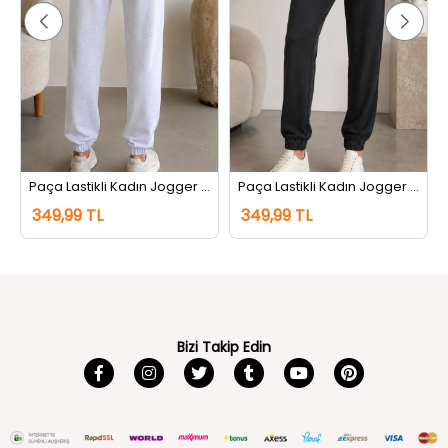
tı Siyah
Paça Lastikli Kadın Jogger Eşofman Altı Gri
Paça Lastikli Kadın Jogger Eşofman Altı Antrasit
349,99 TL
349,99 TL
Bizi Takip Edin