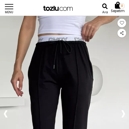
0
Sepetim
Ara
MENU