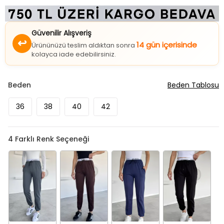
Güvenilir Alışveriş
↩
14 gün içerisinde
Ürününüzü teslim aldıktan sonra
kolayca iade edebilirsiniz.
Beden
Beden Tablosu
36
38
40
42
4
Farklı Renk Seçeneği
Füme
Kahve
Lacivert
Siyah