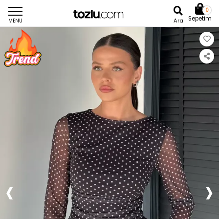
0
Sepetim
Ara
MENU