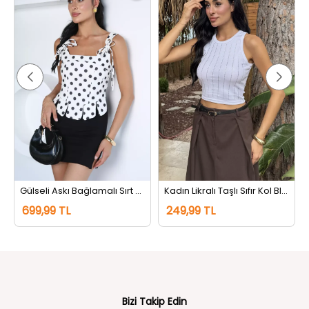
Gülseli Askı Bağlamalı Sırt Fermuarlı Puantiyeli Bluz Kremsiyahlı
Kadın Likralı Taşlı Sıfır Kol Bluz Beyaz
699,99 TL
249,99 TL
Bizi Takip Edin