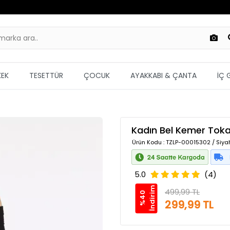
KEK
TESETTÜR
ÇOCUK
AYAKKABI & ÇANTA
İÇ 
Kadın Bel Kemer Tokalı
Ürün Kodu
: TZLP-00015302 / Siya
5.0
(4)
m
499,99 TL
%
4
0
İ
n
d
i
r
i
299,99 TL