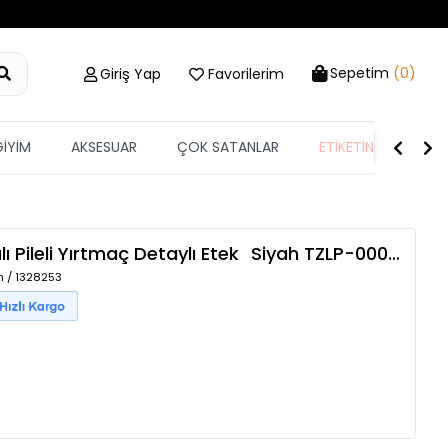
Sepetim
(0)
Giriş Yap
Favorilerim
GİYİM
AKSESUAR
ÇOK SATANLAR
ETİKETİN YARISI
 Pileli Yırtmaç Detaylı Etek
Siyah
TZLP-00015302
h / 1328253