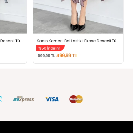
Kadın Kemerli Bel Lastikli Ekose Desenli Tül Etek Lacivert
Kadın Kemerli Bel Lastikli Ekose Desenli Tül Etek Bordo
%50 İndirim
499,99 TL
999,99 TL