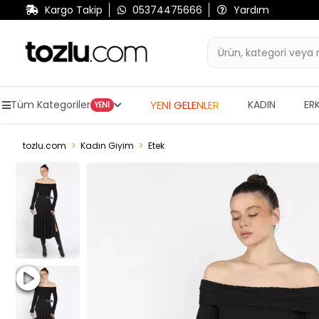
Kargo Takip
05374475666
Yardım
YENİ GELENLER
Tüm Kategoriler
KADIN
ER
YENİ
tozlu.com
Kadın Giyim
Etek