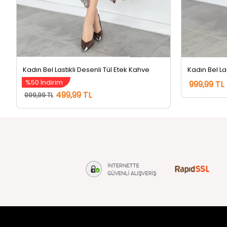
Kadın Bel Lastikli Desenli Tül Etek Kahve
%50 İndirim
999,99 TL
499,99 TL
999,99 TL