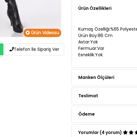
Ürün Özellikleri
Kumaş Özelliği:%65 Polyest
Ürün Videosu
Ürün Boy:86 Cm
Astar:Yok
Fermuar:Var
Telefon İle Sipariş Ver
Esneklik:Yok
Manken Ölçüleri
Teslimat
Ödeme
Yorumlar (4 yorum)