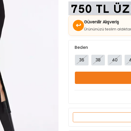
Güvenilir Alışveriş
↩
Ürününüzü teslim aldıkt
Beden
36
38
40