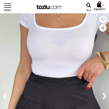
0
Sepetim
Ara
MENU