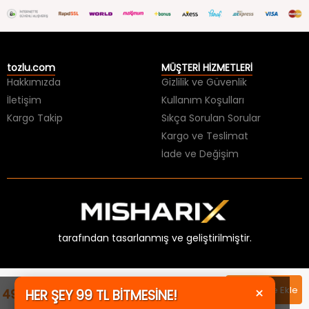
tozlu.com
MÜŞTERİ HİZMETLERİ
Hakkımızda
Gizlilik ve Güvenlik
İletişim
Kullanım Koşulları
Kargo Takip
Sıkça Sorulan Sorular
Kargo ve Teslimat
İade ve Değişim
tarafından tasarlanmış ve geliştirilmiştir.
×
HER ŞEY 99 TL BİTMESİNE!
Sepete Ekle
KAÇIRMA!
499,99 TL