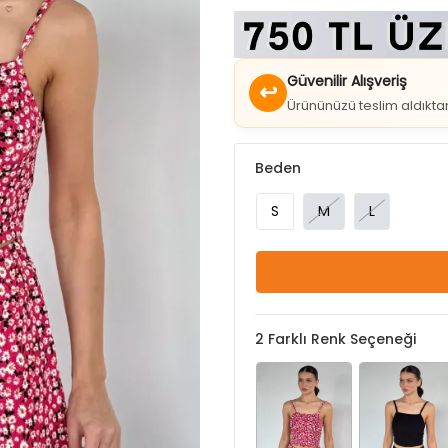
Güvenilir Alışveriş
↩
Ürününüzü teslim aldıkt
Beden
S
M
L
2
Farklı Renk Seçeneği