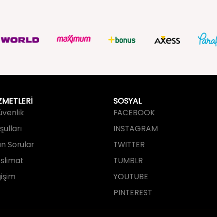
ZMETLERİ
SOSYAL
Güvenlik
FACEBOOK
ulları
INSTAGRAM
an Sorular
TWITTER
slimat
TUMBLR
işim
YOUTUBE
PINTEREST
tarafından tasarlanmış ve geliştirilmi