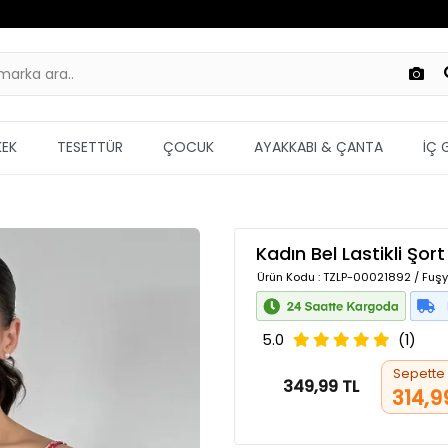
KEK
TESETTÜR
ÇOCUK
AYAKKABI & ÇANTA
İÇ 
Kadın Bel Lastikli Şort
Ürün Kodu
: TZLP-00021892 / Fuşy
5.0
(1)
Sepette
349,99 TL
314,9