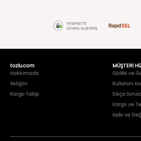
tozlu.com
MÜŞTERİ Hİ
Hakkımızda
Gizlilik ve 
İletişim
Kullanım Koş
Kargo Takip
Sıkça Sorul
Kargo ve Te
İade ve Değ