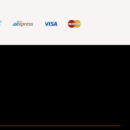
ştir.