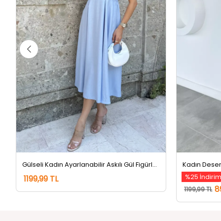
Gülseli Kadın Ayarlanabilir Askılı Gül Figürlü Bluz Bel Lastikli Pantolon İkili Takım Mavi
Kadın Desenli
%25 İndiri
1199,99 TL
8
1199,99 TL