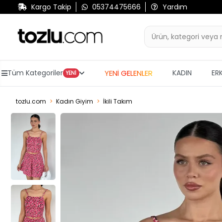
Kargo Takip
05374475666
Yardım
YENİ GELENLER
Tüm Kategoriler
KADIN
ER
YENİ
tozlu.com
Kadın Giyim
İkili Takım