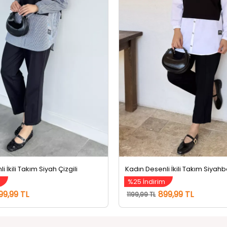
 İkili Takım Siyah Çizgili
Kadın Desenli İkili Takım Siyah
m
%25 İndirim
99,99 TL
899,99 TL
1199,99 TL