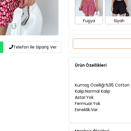
Fuşya
Siyah
Telefon İle Sipariş Ver
Ürün Özellikleri
Kumaş Özelliği:%95 Cotton 
Kalıp:Normal Kalıp
Astar:Yok
Fermuar:Yok
Esneklik:Var
Manken Ölçüleri