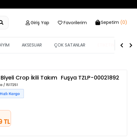
Sepetim
(0)
Giriş Yap
Favorilerim
GİYİM
AKSESUAR
ÇOK SATANLAR
ETİKETİN YARISI
 Biyeli Crop İkili Takım
Fuşya
TZLP-00021892
a / 1517251
9 TL