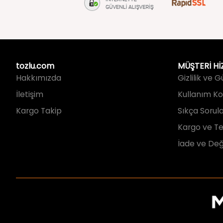
tozlu.com
MÜŞTERİ Hİ
Hakkımızda
Gizlilik ve 
İletişim
Kullanım Koş
Kargo Takip
Sıkça Sorul
Kargo ve Te
İade ve Değ