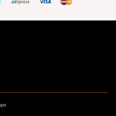
ştir.