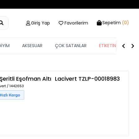
Sepetim
(0)
Giriş Yap
Favorilerim
GİYİM
AKSESUAR
ÇOK SATANLAR
ETİKETİN YARISI
Şeritli Eşofman Altı
Lacivert
TZLP-00018983
vert / 1442653