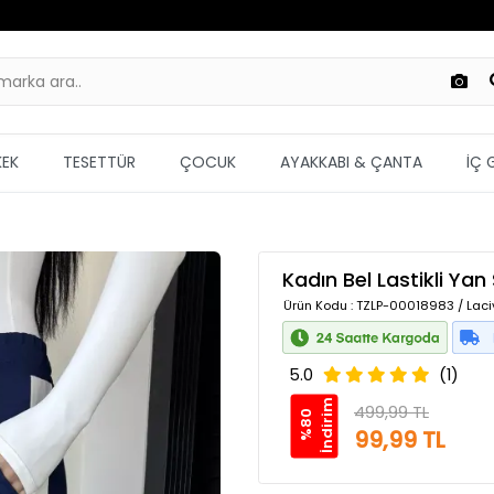
KEK
TESETTÜR
ÇOCUK
AYAKKABI & ÇANTA
İÇ 
Kadın Bel Lastikli Yan 
Ürün Kodu
: TZLP-00018983 / Laci
5.0
(1)
m
499,99 TL
%
8
0
İ
n
d
i
r
i
99,99 TL