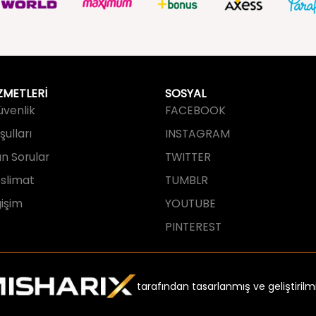
ZMETLERİ
SOSYAL
Güvenlik
FACEBOOK
ulları
INSTAGRAM
an Sorular
TWITTER
slimat
TUMBLR
işim
YOUTUBE
PINTEREST
tarafından tasarlanmış ve geliştirilmi