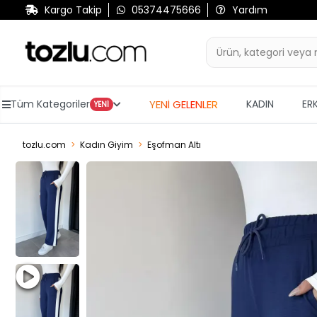
Kargo Takip
05374475666
Yardım
YENİ GELENLER
Tüm Kategoriler
KADIN
ER
YENİ
tozlu.com
Kadın Giyim
Eşofman Altı