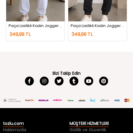
tı Siyah
Paça Lastikli Kadın Jogger Eşofman Altı Gri
Paça Lastikli Kadın Jogger Eşofman Altı Antrasit
349,99 TL
349,99 TL
Bizi Takip Edin
tozlu.com
MÜŞTERİ HİZMETLERİ
Hakkımızda
Gizlilik ve Güvenlik
İletişim
Kullanım Koşulları