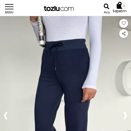
0
Sepetim
Ara
MENU