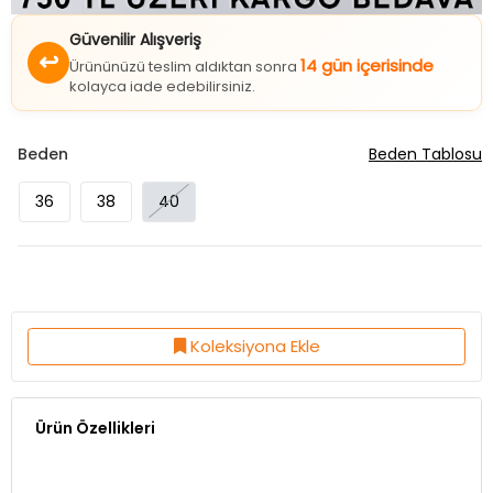
Güvenilir Alışveriş
↩
14 gün içerisinde
Ürününüzü teslim aldıktan sonra
kolayca iade edebilirsiniz.
Beden
Beden Tablosu
36
38
40
Koleksiyona Ekle
Ürün Özellikleri
Kumaş Özelliği:%65 Pamuk %35 Polyester
Kalıp:Normal Kalıp