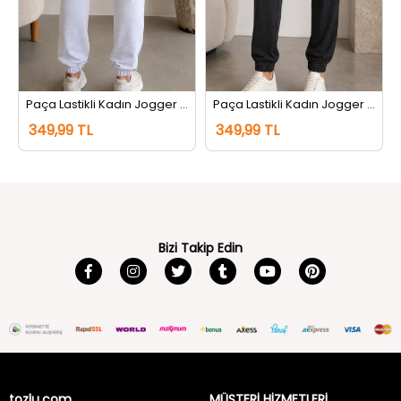
tı Siyah
Paça Lastikli Kadın Jogger Eşofman Altı Gri
Paça Lastikli Kadın Jogger Eşofman Altı Antrasit
349,99 TL
349,99 TL
Bizi Takip Edin
tozlu.com
MÜŞTERİ HİZMETLERİ