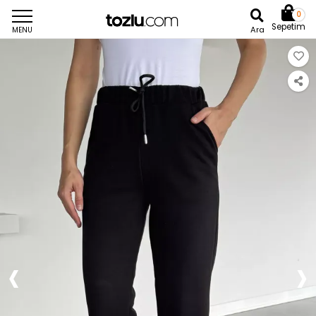
0
Sepetim
Ara
MENU