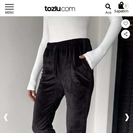
0
Sepetim
Ara
MENU