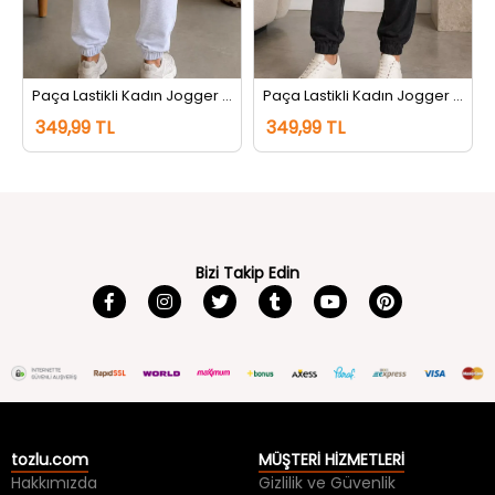
tı Siyah
Paça Lastikli Kadın Jogger Eşofman Altı Gri
Paça Lastikli Kadın Jogger Eşofman Altı Antrasit
349,99 TL
349,99 TL
Bizi Takip Edin
tozlu.com
MÜŞTERİ HİZMETLERİ
Hakkımızda
Gizlilik ve Güvenlik