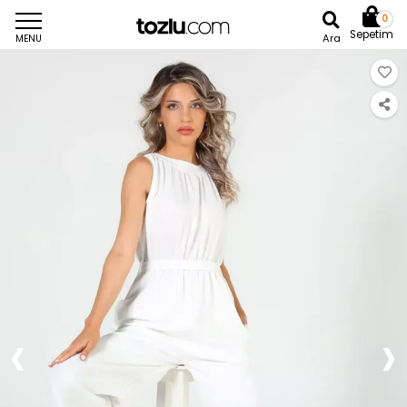
0
Sepetim
Ara
MENU