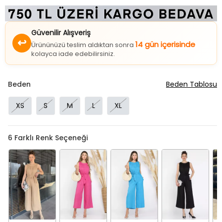
Güvenilir Alışveriş
↩
14 gün içerisinde
Ürününüzü teslim aldıktan sonra
kolayca iade edebilirsiniz.
Beden
Beden Tablosu
XS
S
M
L
XL
6
Farklı Renk Seçeneği