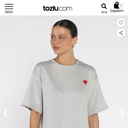
0
Sepetim
Ara
MENU