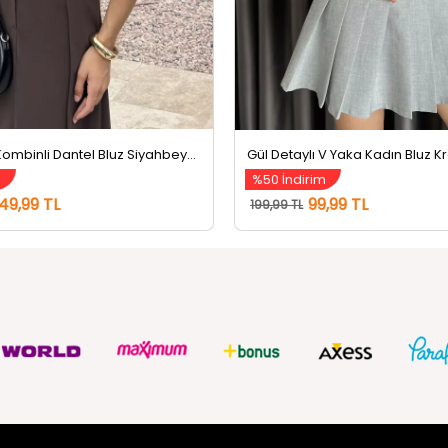
Kadın Atlet Kombinli Dantel Bluz Siyahbeyaz
Gül Detaylı V Yaka Kadın Bluz 
m
%50 İndirim
49,99 TL
99,99 TL
199,99 TL
ZMETLERİ
SOSYAL