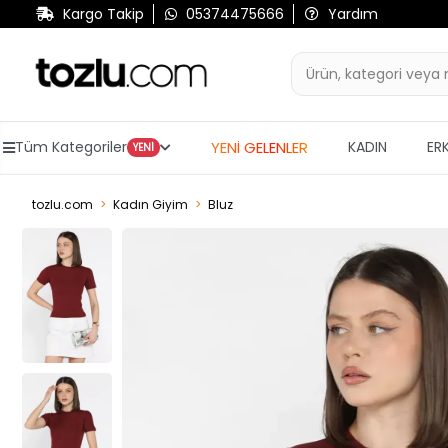
Kargo Takip
05374475666
Yardım
YENİ GELENLER
Tüm Kategoriler
KADIN
ER
YENİ
tozlu.com
Kadın Giyim
Bluz