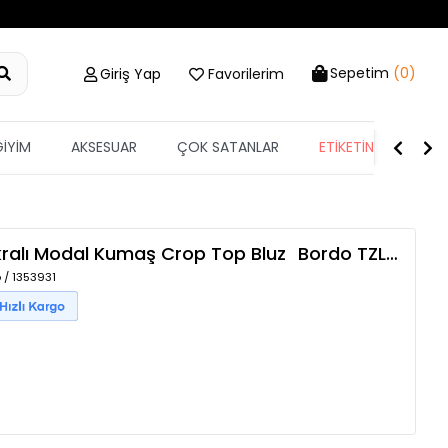
Sepetim
(0)
Giriş Yap
Favorilerim
GİYİM
AKSESUAR
ÇOK SATANLAR
ETİKETİN YARISI
ikralı Modal Kumaş Crop Top Bluz
Bordo
TZLP-00016175
 / 1353931