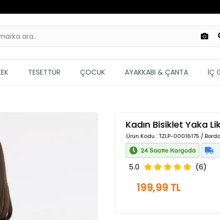
KEK
TESETTÜR
ÇOCUK
AYAKKABI & ÇANTA
İÇ 
Kadın Bisiklet Yaka L
Ürün Kodu
: TZLP-00016175 / Bordo
5.0
(6)
199,99 TL