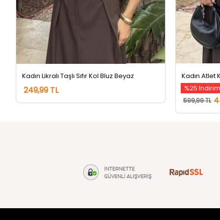
Kadın Likralı Taşlı Sıfır Kol Bluz Beyaz
%25 İndiri
249,99 TL
4
599,99 TL
tozlu.com
MÜŞTERİ Hİ