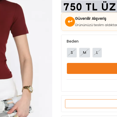
Güvenilir Alışveriş
↩
Ürününüzü teslim aldıkt
Beden
S
M
L
Ürün Özellikleri