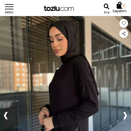
0
Sepetim
Ara
MENU