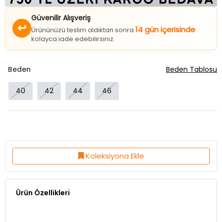
Güvenilir Alışveriş
↩
14 gün içerisinde
Ürününüzü teslim aldıktan sonra
kolayca iade edebilirsiniz.
Beden
Beden Tablosu
40
42
44
46
Koleksiyona Ekle
Ürün Özellikleri
Kumaş Özelliği:%100 Polyester
Ürün Boy:87 Cm