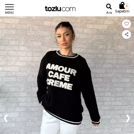
0
Sepetim
Ara
MENU