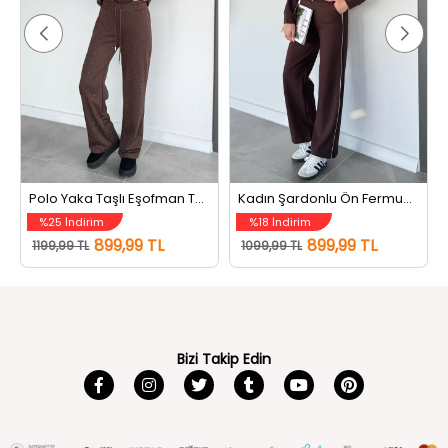
Polo Yaka Taşlı Eşofman Takım Kahve
Kadın Şardonlu Ön Fermuarlı Biyeli Bel Lastikli Eşofman Takımı Kahve
%25 İndirim
%18 İndirim
899,99 TL
899,99 TL
1199,99 TL
1099,99 TL
Bizi Takip Edin