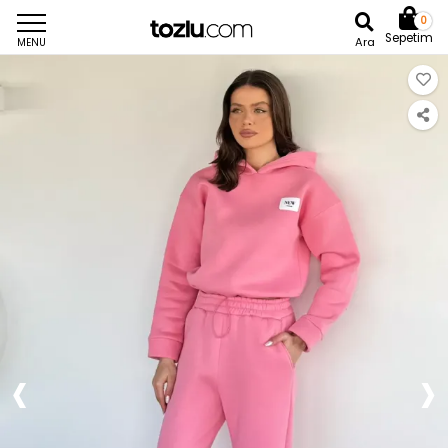
0
Sepetim
Ara
MENU