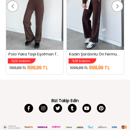
Polo Yaka Taşlı Eşofman Takım Kahve
Kadın Şardonlu Ön Fermuarlı Biyeli Bel Lastikli Eşofman Takımı Kahve
%25 İndirim
%18 İndirim
899,99 TL
899,99 TL
1199,99 TL
1099,99 TL
Bizi Takip Edin