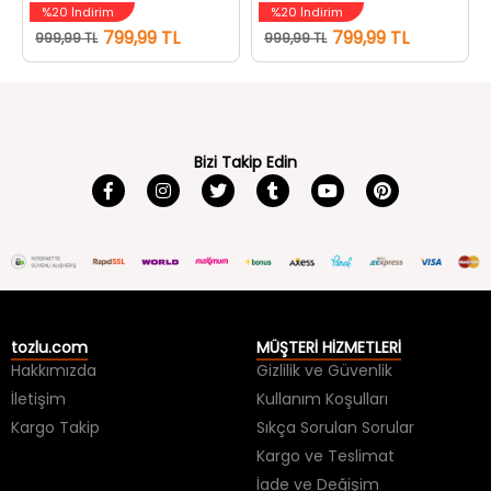
%20 İndirim
%20 İndirim
799,99 TL
799,99 TL
999,99 TL
999,99 TL
Bizi Takip Edin
tozlu.com
MÜŞTERİ HİZMETLERİ
Hakkımızda
Gizlilik ve Güvenlik
İletişim
Kullanım Koşulları
Kargo Takip
Sıkça Sorulan Sorular
Kargo ve Teslimat
İade ve Değişim