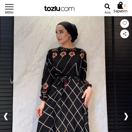
0
Sepetim
Ara
MENU