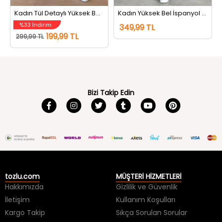
Kadın Tül Detaylı Yüksek Bel Tayt Siyah
Kadın Yüksek Bel İspanyol Paça Tayt Füme
%33 İndirim
349,99 TL
199,99 TL
299,99 TL
Bizi Takip Edin
tozlu.com
MÜŞTERİ HİZMETLERİ
Hakkımızda
Gizlilik ve Güvenlik
İletişim
Kullanım Koşulları
Kargo Takip
Sıkça Sorulan Sorular