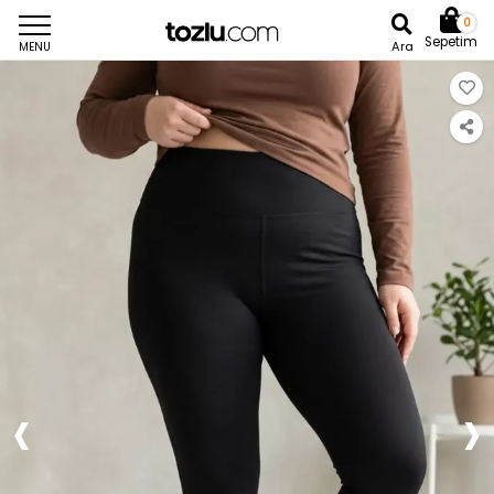
0
Sepetim
Ara
MENU