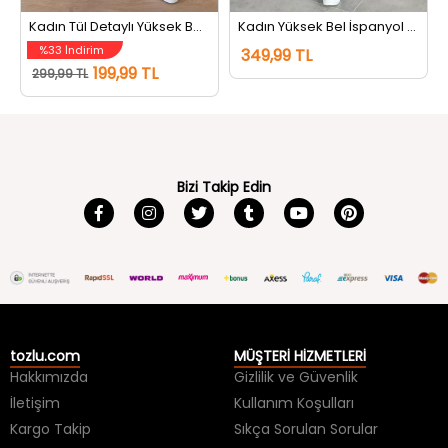
Kadın Tül Detaylı Yüksek Bel Tayt Siyah
Kadın Yüksek Bel İspanyol Paça Tayt Füme
%33 İndirim
349,99 TL
199,99 TL
299,99 TL
Bizi Takip Edin
tozlu.com
MÜŞTERİ HİZMETLERİ
Hakkımızda
Gizlilik ve Güvenlik
İletişim
Kullanım Koşulları
Kargo Takip
Sıkça Sorulan Sorular