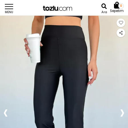
0
Sepetim
Ara
MENU