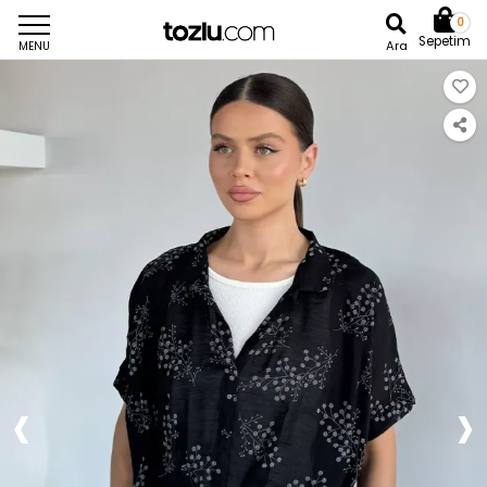
0
Sepetim
Ara
MENU