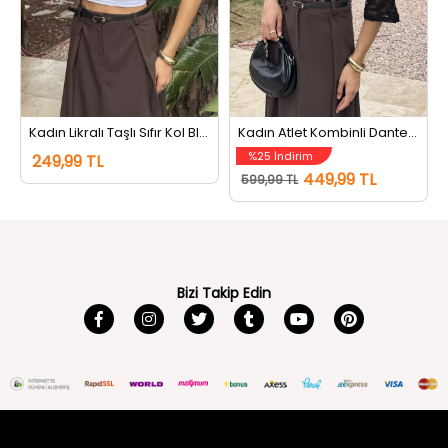
Kadın Likralı Taşlı Sıfır Kol Bluz Beyaz
Kadın Atlet Kombinli Dantel Bluz Siyahbeyaz
%25 İndirim
249,99 TL
449,99 TL
599,99 TL
Bizi Takip Edin
tozlu.com
MÜŞTERİ HİZMETLERİ