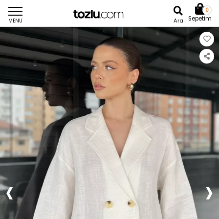
0
Sepetim
Ara
MENU