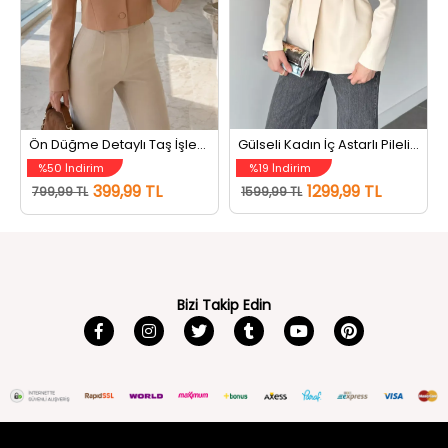
t Krem
Ön Düğme Detaylı Taş İşlemeli Kadın Kısa Blazer Ceket Bisküvi
Gülseli Kadın İç Astarlı Pileli Blazer Ceket Taş
%50 İndirim
%19 İndirim
399,99 TL
1299,99 TL
799,99 TL
1599,99 TL
Bizi Takip Edin