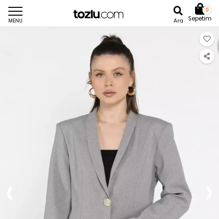
0
Sepetim
Ara
MENU