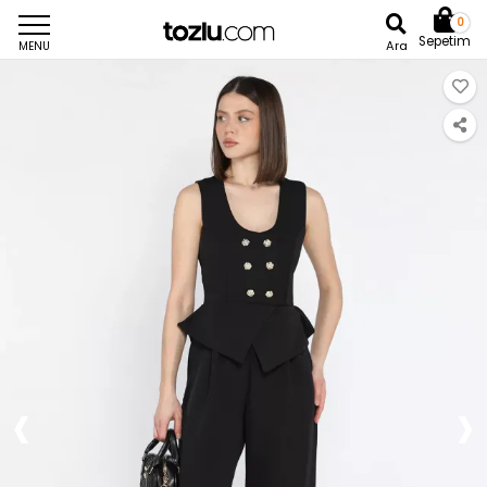
0
Sepetim
Ara
MENU