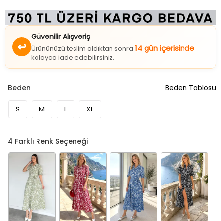
Güvenilir Alışveriş
↩
14 gün içerisinde
Ürününüzü teslim aldıktan sonra
kolayca iade edebilirsiniz.
Beden
Beden Tablosu
S
M
L
XL
4
Farklı Renk Seçeneği