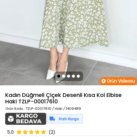
Ürün Videosu
Kadın Düğmeli Çiçek Desenli Kısa Kol Elbise
Haki
TZLP-00017610
Ürün Kodu
: TZLP-00017610 / Haki / 1409489
5.0
(2)