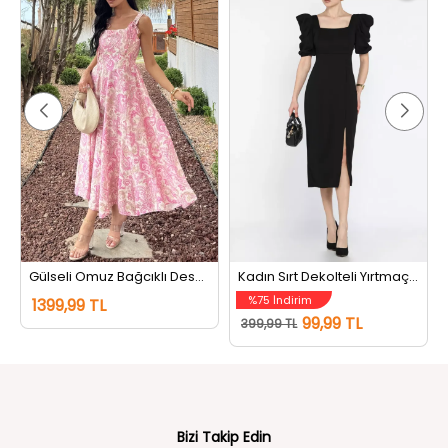
Gülseli Omuz Bağcıklı Desenli Elbise Krempembe
Kadın Sırt Dekolteli Yırtmaçlı Kare Yaka Elbise Siyah
%75 İndirim
1399,99 TL
99,99 TL
399,99 TL
Bizi Takip Edin