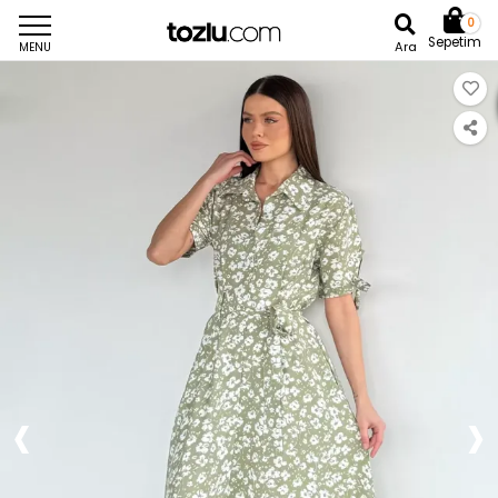
0
Sepetim
Ara
MENU