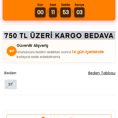
Gün
Saat
Dakika
Saniye
00
11
53
02
:
:
:
Güvenilir Alışveriş
↩
14 gün içerisinde
Ürününüzü teslim aldıktan sonra
kolayca iade edebilirsiniz.
Beden
Beden Tablosu
ST
Koleksiyona Ekle