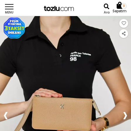
0
Sepetim
Ara
MENU