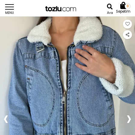
0
Sepetim
Ara
MENU