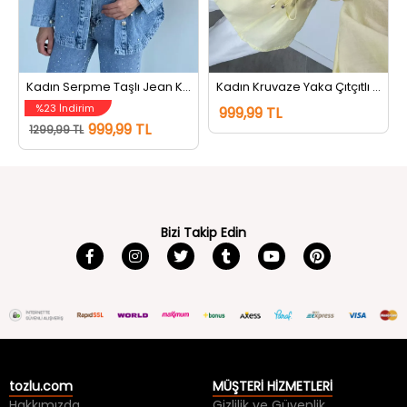
Kadın Serpme Taşlı Jean Kot Ceket Mavi
Kadın Kruvaze Yaka Çıtçıtlı Kuşak Detaylı Ceket Sarı
%23 İndirim
999,99 TL
999,99 TL
1299,99 TL
Bizi Takip Edin
tozlu.com
MÜŞTERİ HİZMETLERİ
Hakkımızda
Gizlilik ve Güvenlik