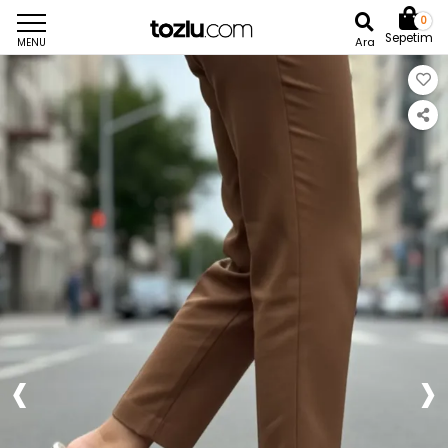
0
Sepetim
Ara
MENU