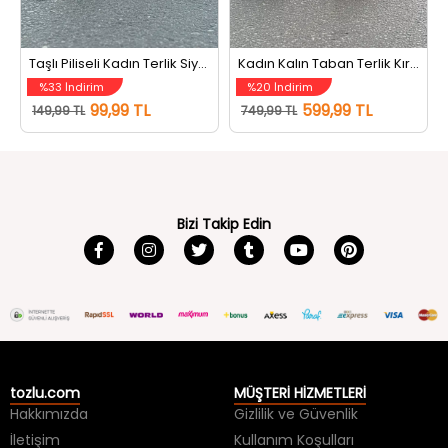
Taşlı Piliseli Kadın Terlik Siyah
Kadın Kalın Taban Terlik Kırmızı
%33 İndirim
%20 İndirim
99,99 TL
599,99 TL
149,99 TL
749,99 TL
Bizi Takip Edin
tozlu.com
MÜŞTERİ HİZMETLERİ
Hakkımızda
Gizlilik ve Güvenlik
İletişim
Kullanım Koşulları