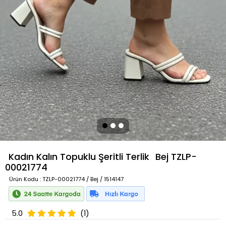
Kadın Kalın Topuklu Şeritli Terlik
Bej
TZLP-
00021774
Ürün Kodu
: TZLP-00021774 / Bej / 1514147
5.0
(1)