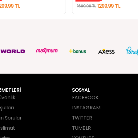
ZMETLERİ
SOSYAL
Güvenlik
FACEBOOK
ulları
INSTAGRAM
an Sorular
TWITTER
slimat
TUMBLR
işim
YOUTUBE
PINTEREST