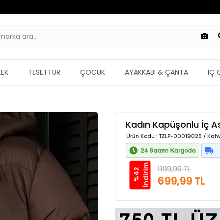
KEK
TESETTÜR
ÇOCUK
AYAKKABI & ÇANTA
İÇ 
Kadın Kapüşonlu İç A
Ürün Kodu
: TZLP-00019025 / Kah
m
1199,99 TL
%
4
2
İ
n
d
i
r
i
699,99 TL
Güvenilir Alışveriş