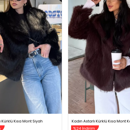
ı Kürklü Kısa Mont Siyah
Kadın Astarlı Kürklü Kısa Mont 
m
%24 İndirim
299,99 TL
1299,99 TL
1699,99 TL