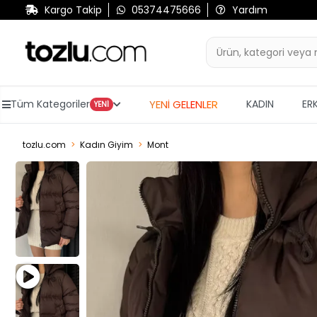
Kargo Takip
05374475666
Yardım
YENİ GELENLER
Tüm Kategoriler
KADIN
ER
YENİ
tozlu.com
Kadın Giyim
Mont