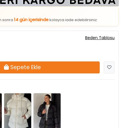
14 gün içerisinde
an sonra
kolayca iade edebilirsiniz.
Beden Tablosu
Sepete Ekle
Krem
Siyah