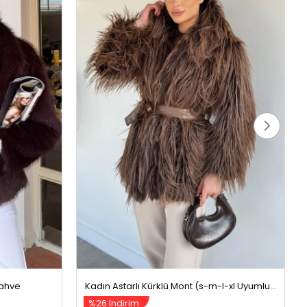
Kahve
Kadın Astarlı Kürklü Mont (s-m-l-xl Uyumludur) Kahve
%26 İndirim
1699,99 TL
2299,99 TL