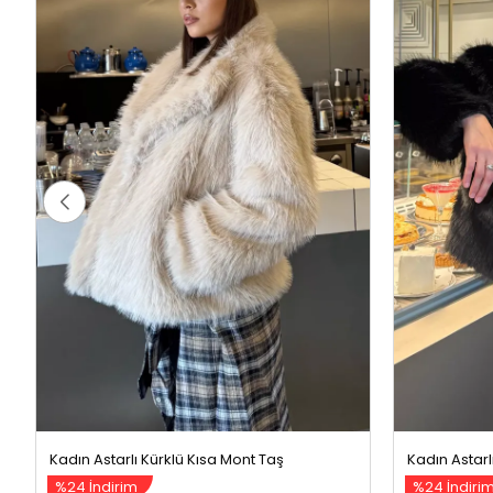
Kadın Astarlı Kürklü Kısa Mont Taş
Kadın Astarl
%24 İndirim
%24 İndiri
1299,99 TL
1
1699,99 TL
1699,99 TL