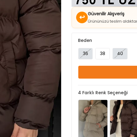
↩
Ürününüzü teslim aldıkt
Beden
36
38
40
4
Farklı Renk Seçeneği
Bej
Kahve