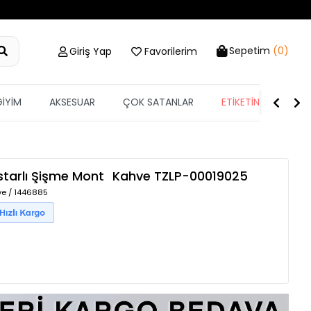
Sepetim
(0)
Giriş Yap
Favorilerim
GİYİM
AKSESUAR
ÇOK SATANLAR
ETİKETİN YARISI
starlı Şişme Mont
Kahve
TZLP-00019025
ve / 1446885