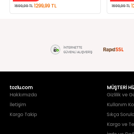
tozlu.com
MÜŞTERİ Hİ
Hakkımızda
Gizlilik ve 
İletişim
Kullanım Koş
Kargo Takip
Sıkça Sorul
Kargo ve Te
İade ve Değ