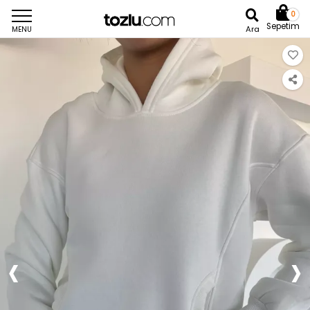
0
Sepetim
Ara
MENU