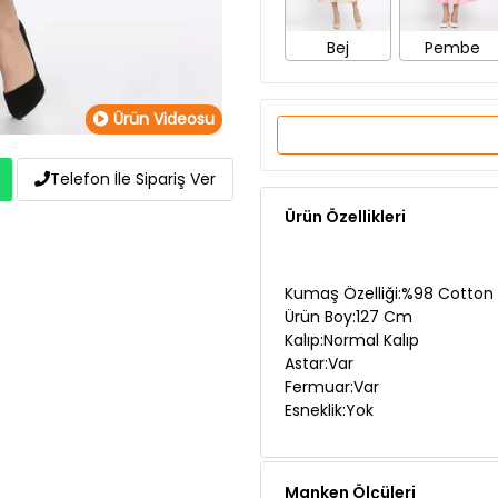
Ürün Videosu
Ürün Özellikleri
Telefon İle Sipariş Ver
Kumaş Özelliği:%98 Cotton 
Ürün Boy:127 Cm
Kalıp:Normal Kalıp
Astar:Var
Fermuar:Var
Esneklik:Yok
Manken Ölçüleri