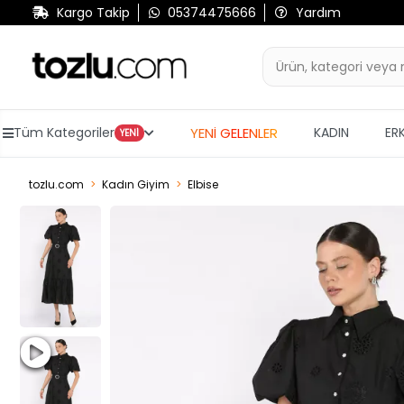
Kargo Takip
05374475666
Yardım
YENİ GELENLER
Tüm Kategoriler
KADIN
ER
YENİ
tozlu.com
Kadın Giyim
Elbise