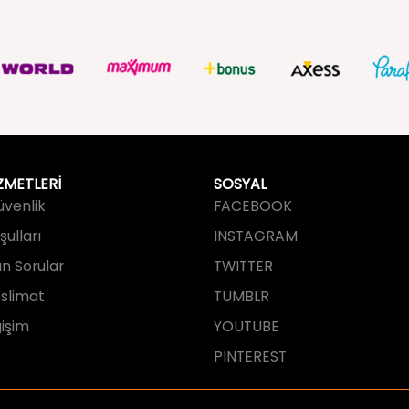
ZMETLERİ
SOSYAL
Güvenlik
FACEBOOK
ulları
INSTAGRAM
an Sorular
TWITTER
slimat
TUMBLR
işim
YOUTUBE
PINTEREST
tarafından tasarlanmış ve geliştirilmi