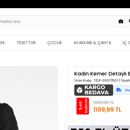
KEK
TESETTÜR
ÇOCUK
AYAKKABI & ÇANTA
İÇ 
Kadın Kemer Detaylı B
Ürün Kodu
: TZLP-00017501 / Siyah
m
1999,99 TL
%
4
0
İ
n
d
i
r
i
1199,99 TL