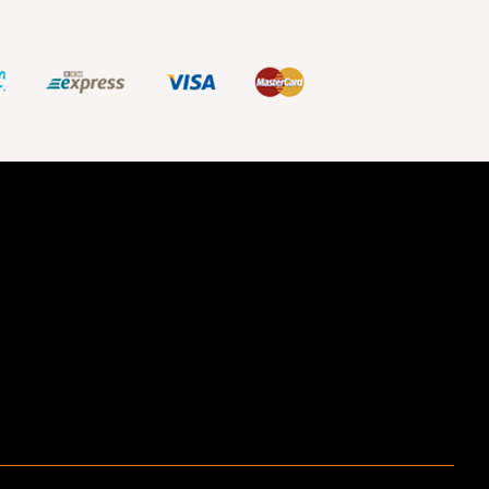
ştir.