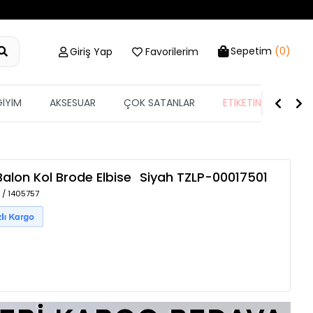
Sepetim
(0)
Giriş Yap
Favorilerim
GİYİM
AKSESUAR
ÇOK SATANLAR
ETİKETİN YARISI
alon Kol Brode Elbise
Siyah
TZLP-00017501
 / 1405757