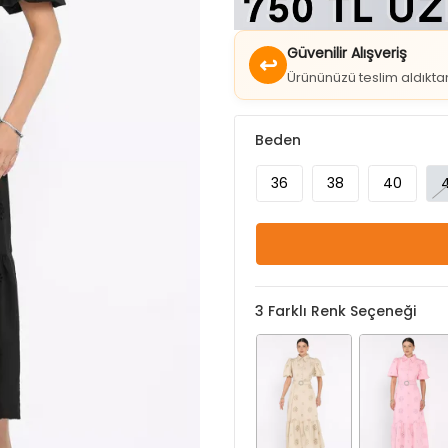
Güvenilir Alışveriş
↩
Ürününüzü teslim aldıkt
Beden
36
38
40
3
Farklı Renk Seçeneği
Bej
Pembe