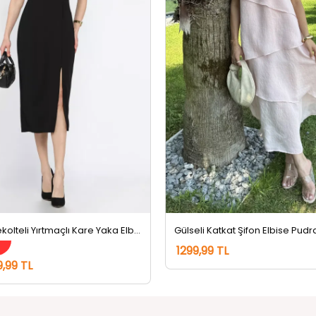
Kadın Sırt Dekolteli Yırtmaçlı Kare Yaka Elbise Siyah
Gülseli Katkat Şifon Elbise Pudr
m
1299,99 TL
9,99 TL