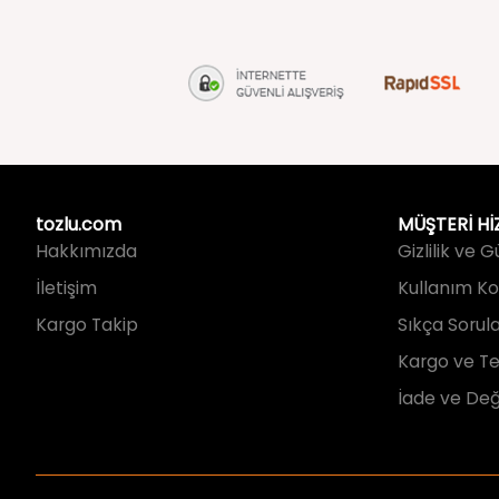
tozlu.com
MÜŞTERİ Hİ
Hakkımızda
Gizlilik ve 
İletişim
Kullanım Koş
Kargo Takip
Sıkça Sorul
Kargo ve Te
İade ve Değ