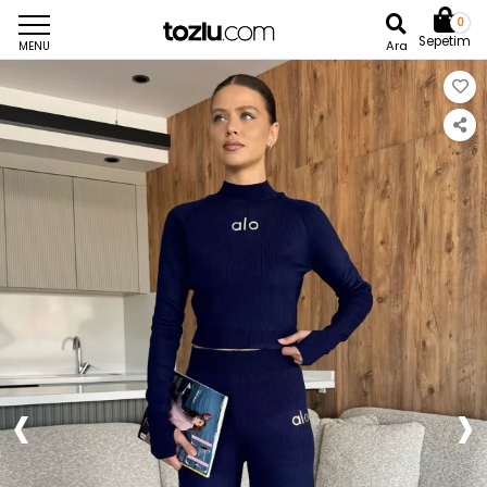
0
Sepetim
Ara
MENU