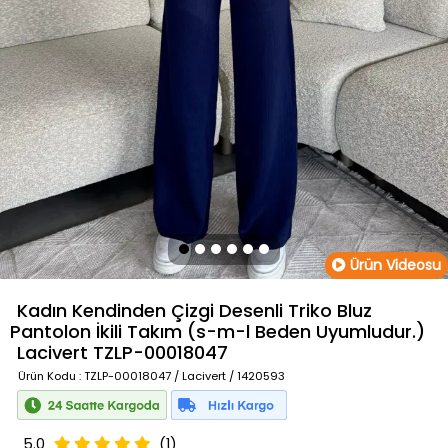
Ürün Videosu
Kadın Kendinden Çizgi Desenli Triko Bluz
Pantolon İkili Takım (s-m-l Beden Uyumludur.)
Lacivert
TZLP-00018047
Ürün Kodu
: TZLP-00018047 / Lacivert / 1420593
5.0
(1)