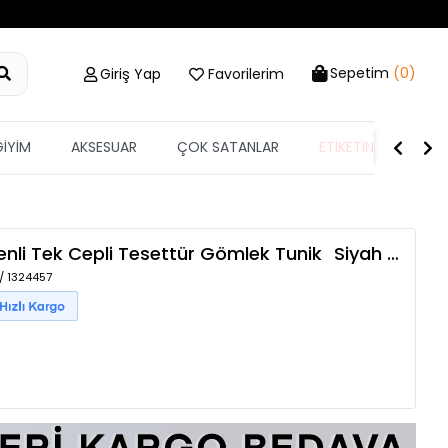
Sepetim
(0)
Giriş Yap
Favorilerim
GİYİM
AKSESUAR
ÇOK SATANLAR
ETİKETİN YARISI
nli Tek Cepli Tesettür Gömlek Tunik
Siyah
TZLP-00015117
 / 1324457