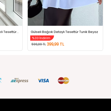
Yaka Gül Detaylı Piliseli Kol Lastikli Tesettür Tunik Fuşya
Gülseli Bağcık Detaylı Tesettür Tunik Beyaz
%33 İndirim
399,99 TL
599,99 TL