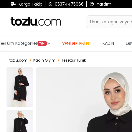
Kargo Takip
05374475666
Yardım
YENİ GELENLER
Tüm Kategoriler
KADIN
ER
YENİ
tozlu.com
Kadın Giyim
Tesettür Tunik