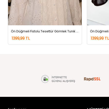
Ön Düğmeli Fistolu Tesettür Gömlek Tunik Bej
1399,99 TL
1399,99 TL
tozlu.com
MÜŞTERİ Hİ
Hakkımızda
Gizlilik ve 