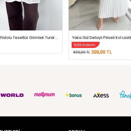
Ön Düğmeli Fistolu Tesettür Gömlek Tunik Krem
%56 İndirim
399,99 TL
899,99 TL
ZMETLERİ
SOSYAL
Güvenlik
FACEBOOK