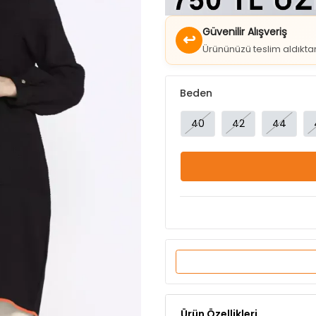
↩
Ürününüzü teslim aldıkt
Beden
40
42
44
Ürün Özellikleri