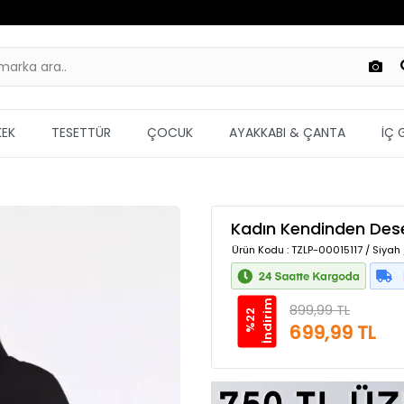
KEK
TESETTÜR
ÇOCUK
AYAKKABI & ÇANTA
İÇ 
Kadın Kendinden Dese
Ürün Kodu
: TZLP-00015117 / Siyah
m
899,99 TL
%
2
2
İ
n
d
i
r
i
699,99 TL
Güvenilir Alışveriş